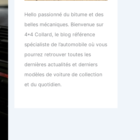
Hello passionné du bitume et des
belles mécaniques. Bienvenue sur
4*4 Collard, le blog référence
spécialiste de l’automobile où vous
pourrez retrouver toutes les
dernières actualités et derniers
modèles de voiture de collection
et du quotidien.